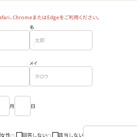
ri、ChromeまたはEdgeをご利用ください。
名
メイ
月
日
女性
回答しない
該当しない