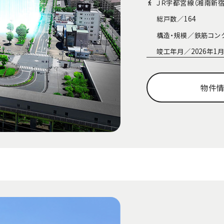
ＪＲ宇都宮線（湘南新宿
総戸数／
164
構造・規模／
鉄筋コン
竣工年月／
2026年
物件