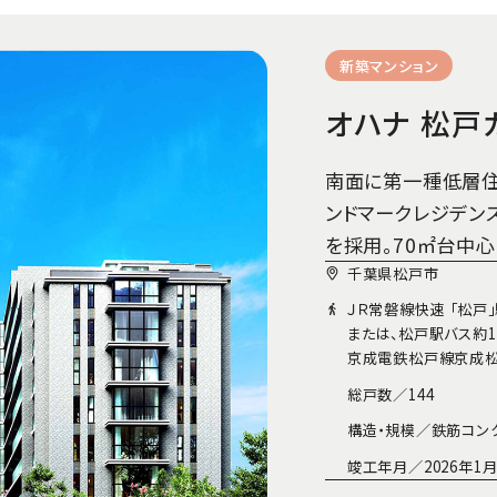
新築マンション
オハナ 松戸
南面に第一種低層住
ンドマークレジデン
を採用。70㎡台中心
千葉県松戸市
ＪＲ常磐線快速 「松戸」
または、松戸駅バス約1
京成電鉄松戸線京成松戸
総戸数／
144
構造・規模／
鉄筋コン
竣工年月／
2026年