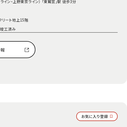
ライン・上野東京ライン） 「東鷲宮」駅 徒歩3分
クリート地上15階
1月竣工済み
情報
お気に入り登録