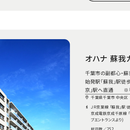
オハナ 蘇我
千葉市の副都心・蘇我
始発駅「蘇我」駅徒歩
京」駅へ直通 ※「
千葉県千葉市 中央区
ＪＲ京葉線 「蘇我」駅 
京成電鉄京成千原線 「
ブエントランスより)
総戸数／
252