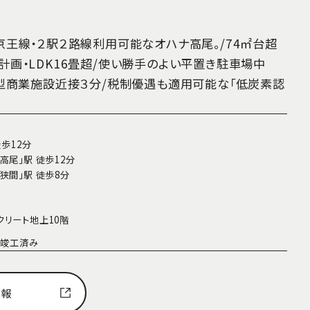
京王線・２駅２路線利用可能なオハナ高尾。/74㎡台超
計画・LDK16畳超/使い勝手のよい平置き駐車場中
大型商業施設近接３分/税制優遇も適用可能な「低炭素認
徒歩12分
高尾」駅 徒歩12分
狭間」駅 徒歩8分
クリート地上10階
7月竣工済み
情報