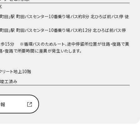
区
町田」駅 町田バスセンター10番乗り場バス約8分 北ひろば前バス停 徒
町田」駅 町田バスセンター10番乗り場バス約12分 北ひろば前バス停
 徒歩15分 ※循環バスのためルート、途中停留所位置が往路・復路で異
往路・復路で所要時間に差異が発生いたします。
クリート地上10階
1月竣工済み
情報