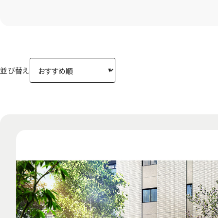
※「中古マンション」には「リノベーション」の物件も
新築マンション
中古マンション
リノベ
物件種別：
シリーズ：
徒歩分数：
並び替え
地域を変更する
※物件のない市区町村は非表示となります。
路線・駅を変更する
最大5つまで選択可 ※物件のない沿線は非表示