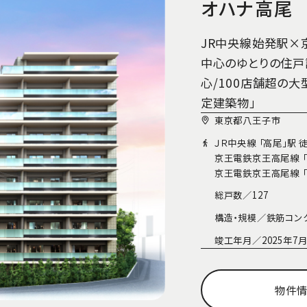
オハナ高尾
JR中央線始発駅×
中心のゆとりの住戸
心/100店舗超の
定建築物」
東京都八王子市
ＪＲ中央線 「高尾」駅 
京王電鉄京王高尾線 「
京王電鉄京王高尾線 「
総戸数／
127
構造・規模／
鉄筋コン
竣工年月／
2025年
物件