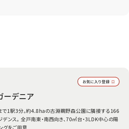
すべて
販売中・募集中
販売ステータス：
総戸数：
階建：
お気に入り登録
ガーデニア
まで1駅3分。約4.8haの古淵鵜野森公園に隣接する166
デンス。 全戸南東・南西向き、70㎡台・3LDK中心の陽
ングをご用意