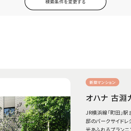
検索条件を変更する
含まれます。
ーション
新築一戸建て
賃貸マンション
賃貸シニア
築年数：
となります。
新築マンション
選択した条件をリセットする
オハナ 古淵
JR横浜線「町田」駅
邸のパークサイドレジ
光あふれるプランニ