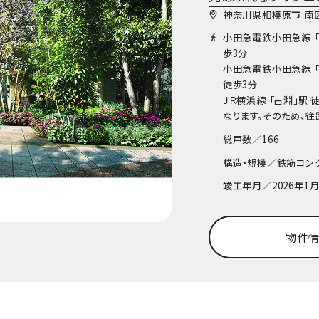
神奈川県相模原市 南
小田急電鉄小田急線 「
歩3分
小田急電鉄小田急線 「
徒歩3分
ＪＲ横浜線 「古淵」駅
なります。そのため、
総戸数／
166
構造・規模／
鉄筋コン
竣工年月／
2026年
物件