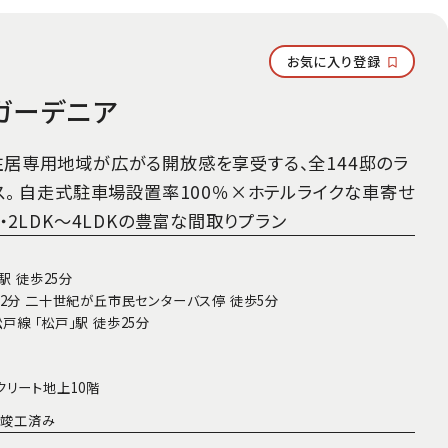
お気に入り登録
ガーデニア
居専用地域が広がる開放感を享受する、全144邸のラ
ス。 自走式駐車場設置率100％×ホテルライクな車寄せ
・2LDK～4LDKの豊富な間取りプラン
駅 徒歩25分
2分 二十世紀が丘市民センターバス停 徒歩5分
線 「松戸」駅 徒歩25分
クリート地上10階
1月竣工済み