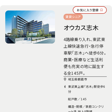
お気に入り登録
賃貸シニア
オウカス志木
4路線乗り入れ、東武東
上線快速急行・急行停
車駅「志木」へ徒歩6分。
商業・医療など生活利
便も充実の地に誕生す
る全145戸。
埼玉県朝霞市
東武東上線「志木」駅徒歩6
分
総戸数／
145
構造・規模／
鉄筋コンクリ
ート造 地上8階建