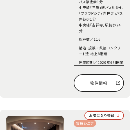
バス停徒歩1分
中央線「三鷹」駅バス約6分、
「プラウドシティ吉祥寺」バス
停徒歩1分
中央線「吉祥寺」駅徒歩24
分
総戸数／
116
構造・規模／
鉄筋コンクリ
ート造 地上8階建
開業時期／
2020年6月開業
物件情報
お気に入り登録
賃貸シニア