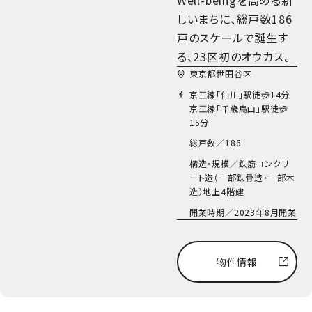
Well-beingを高める新
しいまちに、総戸数186
戸のスケールで誕生す
る、23区初のオウカス。
東京都世田谷区
京王線「仙川」駅徒歩14分
京王線「千歳烏山」駅徒歩
15分
総戸数／
186
構造・規模／
鉄筋コンクリ
ート造（一部鉄骨造・一部木
造）地上4階建
開業時期／
2023年8月開業
物件情報