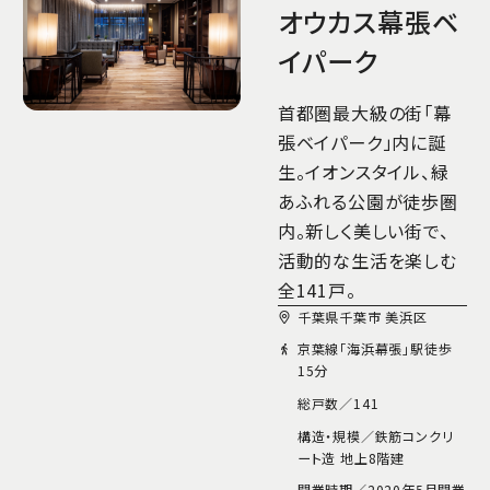
オウカス幕張ベ
イパーク
首都圏最大級の街「幕
張ベイパーク」内に誕
生。イオンスタイル、緑
あふれる公園が徒歩圏
内。新しく美しい街で、
活動的な生活を楽しむ
全141戸。
千葉県千葉市 美浜区
京葉線「海浜幕張」駅徒歩
15分
総戸数／
141
構造・規模／
鉄筋コンクリ
ート造 地上8階建
開業時期／
2020年5月開業