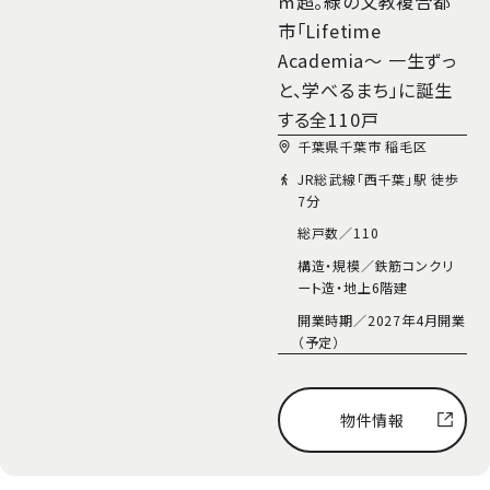
㎡超。緑の文教複合都
市「Lifetime
選択した条件をリセットする
Academia～ 一生ずっ
と、学べるまち」に誕生
する全110戸
千葉県千葉市 稲毛区
JR総武線「西千葉」駅 徒歩
7分
総戸数／
110
構造・規模／
鉄筋コンクリ
ート造・地上6階建
開業時期／
2027年4月開業
（予定）
物件情報