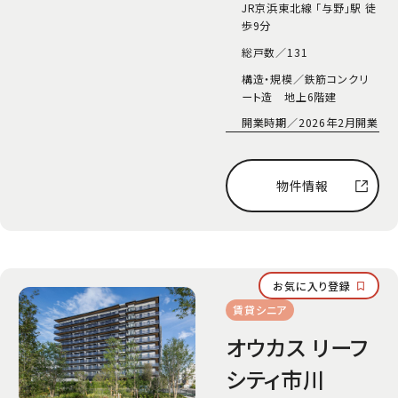
JR京浜東北線 「与野」駅 徒
歩9分
総戸数／
131
構造・規模／
鉄筋コンクリ
ート造 地上6階建
開業時期／
2026年2月開業
物件情報
お気に入り登録
賃貸シニア
オウカス リーフ
シティ市川