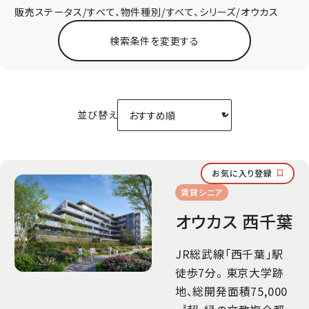
販売ステータス/すべて、物件種別/すべて、シリーズ/オウカス
検索条件を変更する
※「中古マンション」には「リノベーション」の物件も含まれます。
新築マンション
中古マンション
物件種別：
リノベーション
新築一戸建て
並び替え
賃貸マンション
賃貸シニア
販売ステータス：
すべて
販売中・募集中
お気に入り登録
賃貸シニア
シリーズ：
徒歩分数：
築年数：
オウカス 西千葉
総戸数：
階建：
JR総武線「西千葉」駅
地域を変更する
※物件のない市区町村は非表示となります。
徒歩7分。 東京大学跡
路線・駅を変更す
最大5つまで選択可 ※物件のない沿線は非表示となり
地、総開発面積75,000
る
ます。