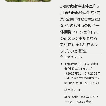
JR総武線快速停車「市
川」駅徒歩8分。住宅・商
業・公園・地域貢献施設
など、約3.7haの複合一
体開発プロジェクト。こ
の街のシンボルとなる
新街区に全181戸のレ
ジデンスが誕生
千葉県市川市
JR総武線「市川」駅 徒歩8
分（東側エントランス）
※2025年11月から2027年
1月（予定）までの期間は徒
歩10分（西側エントランス）
総戸数／
181
構造・規模／
鉄筋コンクリ
ート造 地上10階建