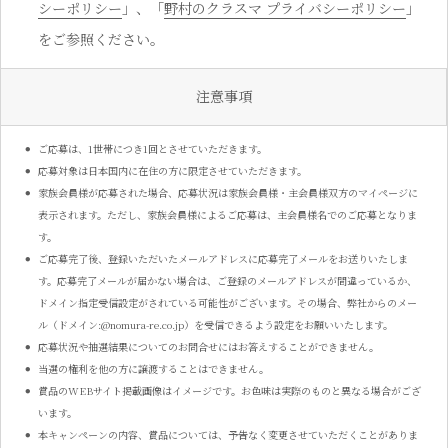
シーポリシー
」、「
野村のクラスマ プライバシーポリシー
」
をご参照ください。
注意事項
ご応募は、1世帯につき1回とさせていただきます。
応募対象は日本国内に在住の方に限定させていただきます。
家族会員様が応募された場合、応募状況は家族会員様・主会員様双方のマイページに
表示されます。ただし、家族会員様によるご応募は、主会員様名でのご応募となりま
す。
ご応募完了後、登録いただいたメールアドレスに応募完了メールをお送りいたしま
す。応募完了メールが届かない場合は、ご登録のメールアドレスが間違っているか、
ドメイン指定受信設定がされている可能性がございます。その場合、弊社からのメー
ル（ドメイン:@nomura-re.co.jp）を受信できるよう設定をお願いいたします。
応募状況や抽選結果についてのお問合せにはお答えすることができません。
当選の権利を他の方に譲渡することはできません。
賞品のWEBサイト掲載画像はイメージです。お色味は実際のものと異なる場合がござ
います。
本キャンペーンの内容、賞品については、予告なく変更させていただくことがありま