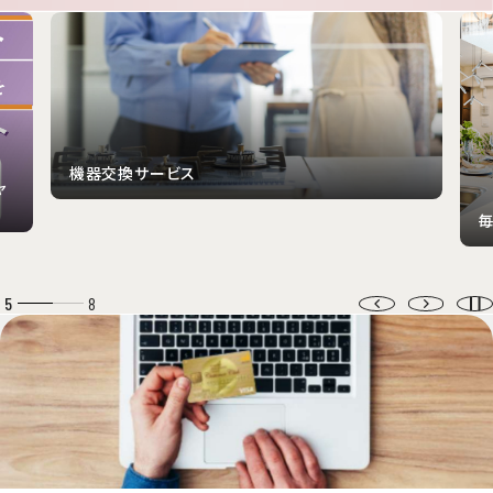
機器交換サービス
ャ
毎
5
8