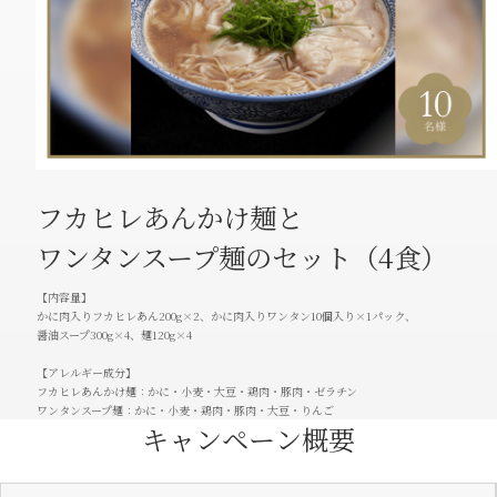
フカヒレあんかけ麺と
ワンタンスープ麺のセット（4⾷）
【内容量】
かに肉入りフカヒレあん200g×2、かに肉入りワンタン10個入り×1パック、
醤油スープ300g×4、麺120g×4
【アレルギー成分】
フカヒレあんかけ麺：かに・小麦・大豆・鶏肉・豚肉・ゼラチン
ワンタンスープ麺：かに・小麦・鶏肉・豚肉・大豆・りんご
キャンペーン概要