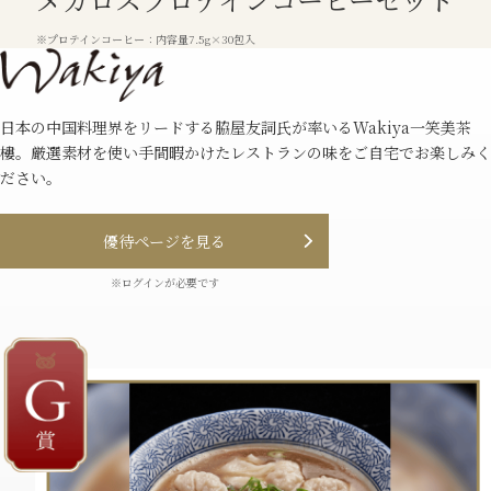
※プロテインコーヒー：内容量7.5g×30包入
⽇本の中国料理界をリードする脇屋友詞⽒が率いるWakiya⼀笑美茶
樓。厳選素材を使い⼿間暇かけたレストランの味をご⾃宅でお楽しみく
ださい。
優待ページを⾒る
※ログインが必要です