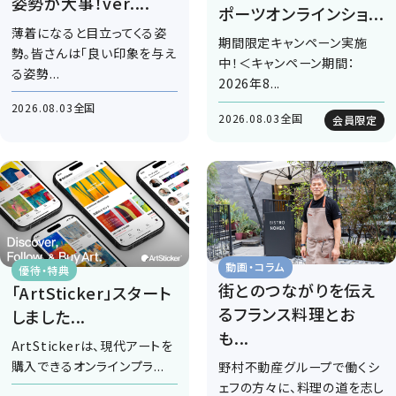
姿勢が大事！ver....
ポーツオンラインショ...
薄着になると目立ってくる姿
期間限定キャンペーン実施
勢。皆さんは「良い印象を与え
中！＜キャンペーン期間：
る姿勢...
2026年8...
2026.08.03
全国
2026.08.03
全国
会員限定
動画・コラム
優待・特典
街とのつながりを伝え
「ArtSticker」スタート
るフランス料理とお
しました...
も...
ArtStickerは、現代アートを
購入できるオンラインプラ...
野村不動産グループで働くシ
ェフの方々に、料理の道を志し