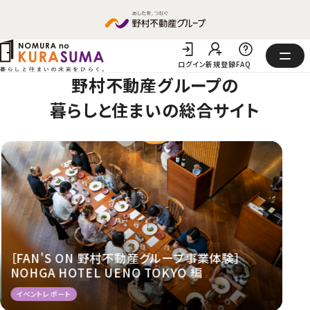
ログイン
新規登録
FAQ
野村不動産グループの
暮らしと住まいの
総合サイト
野村の仲介プラス かなえる住まいる訪問査定
［FAN'S ON 野村不動産グループ事業体験］
ンペーン
機器交換サービス
毎月1日はハウスクリーニングキャンペーン
野村不動産のインテリアサービス
NOHGA HOTEL UENO TOKYO 編
キャンペーン
会員特典
キャンペーン
サービスラインナップ
暮らしを豊かに
会員限定
会員限定
会員限定
イベントレポート