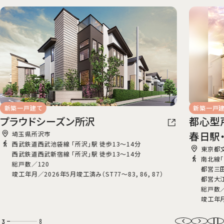
新築一戸建て
新築一戸
プラウドシーズン所沢
都心型
春日駅
埼玉県所沢市
西武鉄道西武池袋線 「所沢」駅 徒歩13～14分
東京都
西武鉄道西武新宿線 「所沢」駅 徒歩13～14分
南北線「
総戸数／120
都営三
竣工年月／2026年5月竣工済み（ST77～83, 86, 87）
都営大
総戸数
竣工年月
3
8