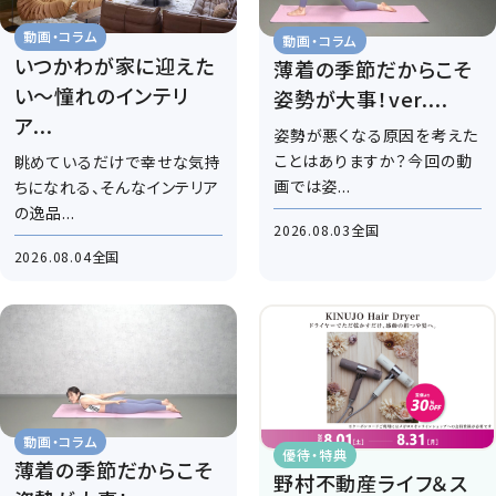
動画・コラム
動画・コラム
いつかわが家に迎えた
薄着の季節だからこそ
い～憧れのインテリ
姿勢が大事！ver....
ア...
姿勢が悪くなる原因を考えた
ことはありますか？今回の動
眺めているだけで幸せな気持
画では姿...
ちになれる、そんなインテリア
の逸品...
2026.08.03
全国
2026.08.04
全国
動画・コラム
優待・特典
薄着の季節だからこそ
野村不動産ライフ＆ス