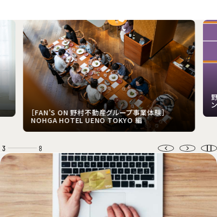
野
ン
［FAN'S ON 野村不動産グループ事業体験］
NOHGA HOTEL UENO TOKYO 編
3
8