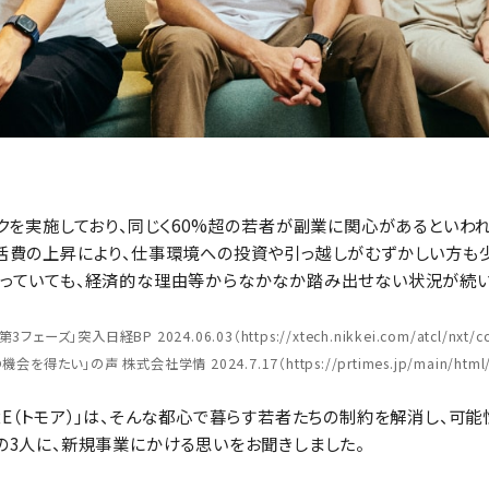
クを実施しており、同じく60%超の若者が副業に関心があるといわ
活費の上昇により、仕事環境への投資や引っ越しがむずかしい方も少
っていても、経済的な理由等からなかなか踏み出せない状況が続い
ェーズ」突入日経BP 2024.06.03（
https://xtech.nikkei.com/atcl/nxt
を得たい」の声 株式会社学情 2024.7.17（
https://prtimes.jp/main/htm
E（トモア）」は、そんな都心で暮らす若者たちの制約を解消し、可能
の3人に、新規事業にかける思いをお聞きしました。