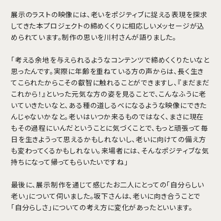
展示のラストの映像には、老いをポジティブに捉える表現を探求
してきた本プロジェクトの締めくくりに相応しいメッセージが込
められています。制作の思いを川村さんが語りました。
「考える余地を与えられるようなコンテンツで締めくくりたいなと
思ったんです。実際に年齢を重ねている方の声からは、長く生き
てこられたからこその叡智に触れることができますし、『まだまだ
これから！』といった元気な方の姿を見ることで、こんなふうに老
いていきたいなと、ある種の道しるべになるような映像にできた
んじゃないかなと。老いはいつか来るものではなく、まさに現在
もその過程にいんだということに気づくことで、もっと頑張って毎
日を生きようって思えるかもしれないし、老いに向けての備え方
も変わってくるかもしれない。来場者には、そんなポジティブな気
持ちになって帰ってもらいたいですね」
最後に、展示制作を通じて感じたお二人にとっての「自分らしい
老い」について伺いました。坂下さんは、老いに向き合うことで
「自分らしさ」についての考え方に変化があったといいます。