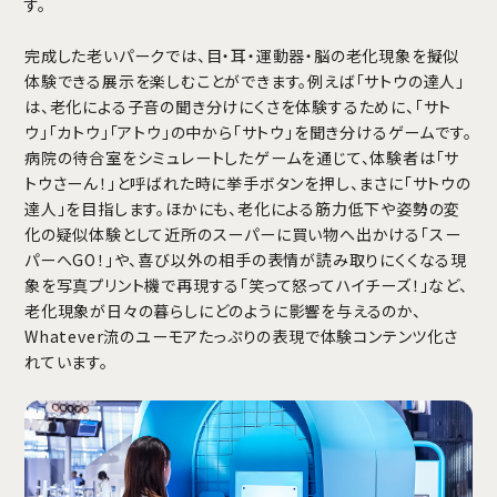
す。
完成した老いパークでは、目・耳・運動器・脳の老化現象を擬似
体験できる展示を楽しむことができます。例えば「サトウの達人」
は、老化による子音の聞き分けにくさを体験するために、「サト
ウ」「カトウ」「アトウ」の中から「サトウ」を聞き分けるゲームです。
病院の待合室をシミュレートしたゲームを通じて、体験者は「サ
トウさーん！」と呼ばれた時に挙手ボタンを押し、まさに「サトウの
達人」を目指します。ほかにも、老化による筋力低下や姿勢の変
化の疑似体験として近所のスーパーに買い物へ出かける「スー
パーへGO！」や、喜び以外の相手の表情が読み取りにくくなる現
象を写真プリント機で再現する「笑って怒ってハイチーズ！」など、
老化現象が日々の暮らしにどのように影響を与えるのか、
Whatever流のユーモアたっぷりの表現で体験コンテンツ化さ
れています。