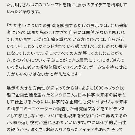
た。川村さんはこのコンセプトを軸に、展示のアイデアを構築して
いったと語ります。
「ただ老いについての知識を解説するだけの展示では、若い来館
者にとってはまだ先のことすぎて自分には関係がないと思われ
てしまいますし、逆に年齢を重ねている方にとっては、自らが老
いていることをリマインドされている感じがして、楽しめない展示
になってしまいます。そこですべての人が等しく楽しむことがで
き、かつ老いについて学ぶことができる展示にするには、遊んで
いるうちに老いの擬似体験ができるような、ゲーム性を持たせた
方がいいのではないかと考えたんです」
展示の大きな方向性が決まってからは、まさに1000本ノック状
態で企画会議を重ねたというお二人。日本科学未来館の展示と
して仕上げるためには、科学的な正確性も欠かせません。未来館
の科学コミュニケーターが調査した研究論文などをエビデンス
として参照しながら、いかに老化現象を実態に沿って再現するの
か、繰り返し検討が重ねられたといいます。中には科学的妥当性
の観点から、泣く泣くお蔵入りとなったアイデアもあったそうで