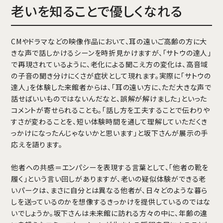
老いを知ることで優しくなれる
CMやドラマなどの映像作品において、耳の遠いご高齢の方に大
きな声で話しかけるシーンを時折見かけますが、「サトウの達人」
で再現されているように、老化による聞こえ方の変化は、高音域
の子音の聞き分けにくさが症状として現れます。実際に「サトウの
達人」を体験した来館者からは、「耳の遠い方に、ただ大きな声で
話せばいいものではないんだなと、誤解が解けました」といった
コメントが寄せられることも。「話し方を工夫することで伝わりや
すさが変わることを、短い体験時間を通して理解していただくき
っかけになったんじゃないかと思います」と坂下さんが展示の手
応えを語ります。
他者への共感＝エンパシーを表現する言葉として、「他者の靴を
履く」という言い回しがありますが、老いの疑似体験ができる老
いパークは、まさに自分とは異なる他者が、日々どのような暮ら
しを送っているのかを想像するきっかけを提供しているのではな
いでしょうか。坂下さんは未来館に訪れる方々の中に、年齢の違