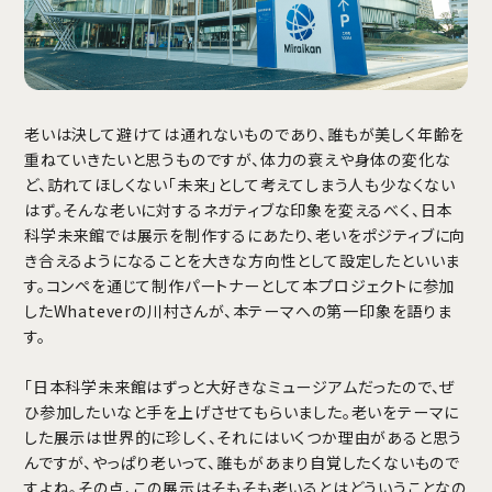
老いは決して避けては通れないものであり、誰もが美しく年齢を
重ねていきたいと思うものですが、体力の衰えや身体の変化な
ど、訪れてほしくない「未来」として考えてしまう人も少なくない
はず。そんな老いに対するネガティブな印象を変えるべく、日本
科学未来館では展示を制作するにあたり、老いをポジティブに向
き合えるようになることを大きな方向性として設定したといいま
す。コンペを通じて制作パートナーとして本プロジェクトに参加
したWhateverの川村さんが、本テーマへの第一印象を語りま
す。
「日本科学未来館はずっと大好きなミュージアムだったので、ぜ
ひ参加したいなと手を上げさせてもらいました。老いをテーマに
した展示は世界的に珍しく、それにはいくつか理由があると思う
んですが、やっぱり老いって、誰もがあまり自覚したくないもので
すよね。その点、この展示はそもそも老いるとはどういうことなの