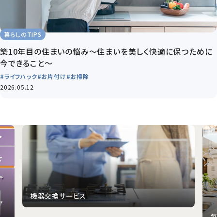
暮らしのTIPS
築10年目の住まいの悩み～住まいを美しく快適に保つために
今できること～
#ライフハック
#お片付け
#お掃除
2026.05.12
毎月1日はハウスクリーニングキャンペーン
野