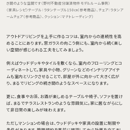
き間のような空間です（野村不動産分譲済物件モデルルーム事例）
〈家具レシピ〉テーブル：ラタンテーブル150㎝（参考商品）、チェア：ラタンア
ームチェア（参考商品）、クッション：マナトレーディング）
アウトドアリビングを上手に作るコツは、室内からの連続性を高
めることにあります。窓ガラスの向こう側にも、室内から続く楽し
い空間が感じられる工夫をしてみましょう。
例えばウッドデッキやタイルを敷くなら、室内のフローリングとコ
ーディネートして。家具や小物、グリーンなどのインテリアアイテ
ムも室内とリンクさせることで、部屋が外に向かって大きく広が
り、まるでリビングの続き間のようなスペースになります。
更に、食事やお茶、お酒が楽しめるテーブルや椅子、ソファを置け
ば、まるでテラスレストランのような雰囲気に。家に居ながらにし
て非日常の楽しみが味わえます。
ただしマンションの場合は、ウッドデッキや家具の設置に制限や
条件があります。管理規約を事前に確認してから計画を立てまし