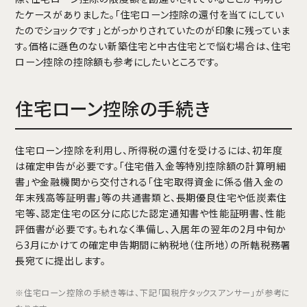
たケースがありました。「住宅ローン控除の還付を当てにしてい
たのでショックです」とがっかりされていたのが印象に残っていま
す。価格に遜色のない新築住宅と中古住宅とで悩む場合は、住宅
ローン控除の控除額も参考にしたいところです。
住宅ローン控除の手続き
住宅ローン控除を利用し、所得税の還付を受けるには、初年度
は確定申告が必要です。「住宅借入金等特別控除額の計算明細
書」や金融機関から交付される「住宅取得資金に係る借入金の
年末残高等証明書」等の共通書類と、長期優良住宅や低炭素住
宅等、認定住宅の区分に応じた認定通知書や性能証明書、性能
評価書が必要です。もれなく準備し、入居年の翌年の2月中旬か
ら3月にかけての確定申告期間に納税地（住所地）の所轄税務署
長宛てに提出します。
※住宅ローン控除の手続き等は、下記「国税庁タックスアンサー」が参考に