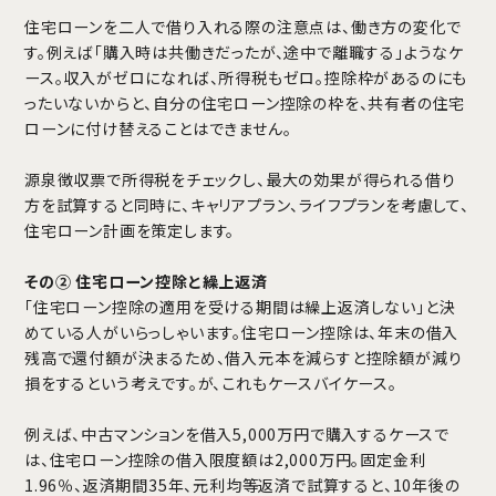
住宅ローンを二人で借り入れる際の注意点は、働き方の変化で
す。例えば「購入時は共働きだったが、途中で離職する」ようなケ
ース。収入がゼロになれば、所得税もゼロ。控除枠があるのにも
ったいないからと、自分の住宅ローン控除の枠を、共有者の住宅
ローンに付け替えることはできません。
源泉徴収票で所得税をチェックし、最大の効果が得られる借り
方を試算すると同時に、キャリアプラン、ライフプランを考慮して、
住宅ローン計画を策定します。
その② 住宅ローン控除と繰上返済
「住宅ローン控除の適用を受ける期間は繰上返済しない」と決
めている人がいらっしゃいます。住宅ローン控除は、年末の借入
残高で還付額が決まるため、借入元本を減らすと控除額が減り
損をするという考えです。が、これもケースバイケース。
例えば、中古マンションを借入5,000万円で購入するケースで
は、住宅ローン控除の借入限度額は2,000万円。固定金利
1.96％、返済期間35年、元利均等返済で試算すると、10年後の