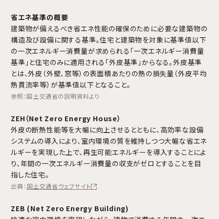
省エネ基準の概要
建築物が備えるべき省エネ性能の確保のために必要な建築物の
構造及び設備に関する基準。住宅と建築物を対象に基準値以下
の一次エネルギー消費量が求められる「一次エネルギー消費量
基準」と住宅のみに適用される「外皮基準」からなる。外皮基準
とは、外皮（外壁、窓等）の表面積あたりの熱の損失量（外皮平均
熱貫流率等）が基準値以下となること。
参照：国土交通省の説明資料より
ZEH（Net Zero Energy House）
外皮の断熱性能等を大幅に向上させるとともに、高効率な設備
システムの導入により、室内環境の質を維持しつつ大幅な省エネ
ルギーを実現した上で、再生可能エネルギーを導入することによ
り、年間の一次エネルギー消費量の収支がゼロとすることを目
指した住宅。
出典：
国土交通省ウェブサイト
ZEB (Net Zero Energy Building)