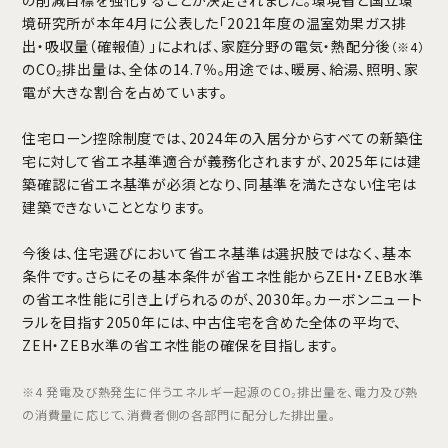
境研究所が本年4月に公表した「2021年度の温室効果ガス排
出・吸収量（確報値）」によれば、家庭分野の電気・熱配分後
（※4）
のCO₂排出量は、全体の14.7％。用途では、暖房、給湯、照明、家
電が大きな割合を占めています。
住宅ローン控除制度では、2024年の入居分からすべての新築住
宅に対して省エネ基準適合が義務化されますが、2025年には建
築確認に省エネ基準が必須となり、同基準を満たさない住宅は
建築できないこととなります。
今後は、住宅選びにおいて省エネ基準は選択肢ではなく、基本
条件です。さらにその基本条件が省エネ性能からZEH・ZEB水準
の省エネ性能に引き上げられるのが、2030年。カーボンニュート
ラルを目指す2050年には、中古住宅を含めた全体の平均で、
ZEH・ZEB水準の省エネ性能の確保を目指します。
※4 発電及び熱発生に伴うエネルギー起源のCO₂排出量を、電力及び熱
の消費量に応じて、消費者側の各部門に配分した排出量。