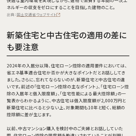
快適な室内環境を実現しながら、建物で消費する年間の一次エ
ネルギーの収支をゼロにすることを目指した建物のこと。
出典：
国土交通省ウェブサイト
新築住宅と中古住宅の適用の差に
も要注意
2024年の入居分以降、住宅ローン控除の適用要件においては、
省エネ基準適合住宅か否かが大きなポイントだとお話ししてき
ました。さらに、忘れてならないのが、新築住宅と中古住宅の違
いです。前述の「住宅ローン控除の主なポイント」、「住宅ローン控
除の入居年と借入限度額」、「住宅性能による最大控除額」の一
覧表からわかるように、中古住宅は借入限度額が2,000万円と
新築住宅に比べると少ない上、対象期間も10年と短く、総額の
控除額に差が生じます。
以前、中古マンション購入を検討中のご夫婦とお話ししていた
際、住宅ローン控除の限度額を勘違いされていることが判明し