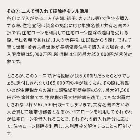
その① 二人で借入れて控除枠をフル活用
各自に収入がある二人（夫婦、親子、カップル等）で住宅を購入
する際、住宅登記は資金の拠出に応じ単独名義と共有名義の2
択です。住宅ローンを利用して住宅ローン控除の適用を受ける
際、単独名義であれば、1人の所得税、住民税からの還付です。子
育て世帯・若者夫婦世帯が長期優良住宅を購入する場合は、借
入限度額は5,000万円。所得税は年間最大350,000円が還付対
象です。
ところが、このケースで所得税額が185,000円だったらどうでし
ょう。還付しきれない165,000円の枠が残ります。その際に有難
いのが住民税からの還付。課税総所得金額の5％、最大97,500
円が控除対象です。住民税の最大控除額を適用してもなお還付
しきれない枠が67,500円残ってしまいます。共有名義の方が収
入合算して連帯債務者となるか、ペアローンを利用してそれぞれ
が住宅ローンを借入れることで、それぞれの借入れ持分に応じ
て、住宅ローン控除を利用し、未利用枠を解消することも可能で
す。