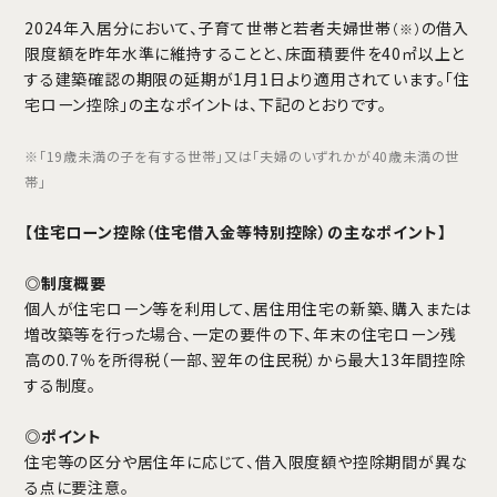
2024年入居分において、子育て世帯と若者夫婦世帯
の借入
（※）
限度額を昨年水準に維持することと、床面積要件を40㎡以上と
する建築確認の期限の延期が1月1日より適用されています。「住
宅ローン控除」の主なポイントは、下記のとおりです。
※「19歳未満の子を有する世帯」又は「夫婦のいずれかが40歳未満の世
帯」
【住宅ローン控除（住宅借入金等特別控除）の主なポイント】
◎制度概要
個人が住宅ローン等を利用して、居住用住宅の新築、購入または
増改築等を行った場合、一定の要件の下、年末の住宅ローン残
高の0.7％を所得税（一部、翌年の住民税）から最大13年間控除
する制度。
◎ポイント
住宅等の区分や居住年に応じて、借入限度額や控除期間が異な
る点に要注意。