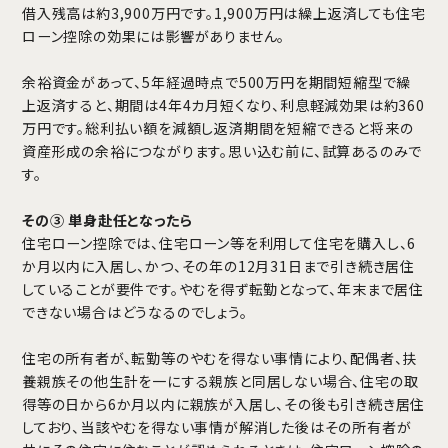
借入残高は約3,900万円です。1,900万円は繰上返済しても住宅
ローン控除の効果には影響がありません。
余裕資金があって、5年経過時点で500万円を期間短縮型で繰
上返済すると、期間は4年4カ月短くなり、利息軽減効果は約360
万円です。総利払い額を減額し返済期間を短縮できると将来の
資産形成の余裕につながります。思い込む前に、試算あるのみで
す。
その③ 単身赴任となったら
住宅ローン控除では、住宅ローン等を利用して住宅を購入し、6
か月以内に入居し、かつ、その年の12月31日まで引き続き居住
していることが要件です。やむを得ず転勤となって、年末まで居住
できない場合はどうなるのでしょう。
住宅の所有者が、転勤等のやむを得ない事情により、配偶者、扶
養親族その他生計を一にする親族と同居しない場合、住宅の取
得等の日から6か月以内に親族が入居し、その後も引き続き居住
しており、当該やむを得ない事情が解消した後はその所有者が