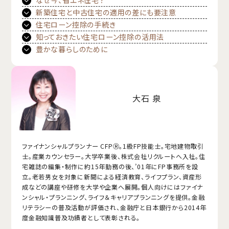
なぜ今、省エネ住宅？
新築住宅と中古住宅の適用の差にも要注意
住宅ローン控除の手続き
知っておきたい住宅ローン控除の活用法
豊かな暮らしのために
大石 泉
ファイナンシャルプランナー CFPⓇ。1級FP技能士。宅地建物取引
士。産業カウンセラー。大学卒業後、株式会社リクルートへ入社。住
宅雑誌の編集・制作に約15年勤務の後、’01年にFP事務所を設
立。老若男女を対象に新聞による経済教育、ライフプラン、資産形
成などの講座や研修を大学や企業へ展開。個人向けにはファイナ
ンシャル・プランニング、ライフ＆キャリアプランニングを提供。金融
リテラシーの普及活動が評価され、金融庁と日本銀行から2014年
度金融知識普及功績者として表彰される。