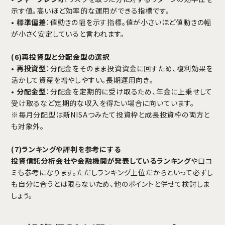
示す値。高いほど効率的な運用ができる指標です。
•
標準偏差
：値動きの幅を示す指標。値が小さいほど値動きの幅
が小さく安定していると言われます。
(6)再投資型と分配金型の選択
•
再投資型
：分配金をそのまま投資資金に回すため、複利効果を
活かして資産を増やしやすい。長期運用向き。
•
分配金型
：分配金を定期的に受け取るため、年金に上乗せして
受け取るなど定期的な収入を得たい場合に向いています。
※毎月分配型は新NISAつみたて投資枠と成長投資枠の両方と
も対象外。
(7)ランキングや評判を参考にする
投資信託分析会社や金融機関が発表しているランキング
や口コ
ミも参考になります。ただしランキング上位だからといって必ずし
も自分に合うとは限らないため、他のポイントと併せて検討しま
しょう。