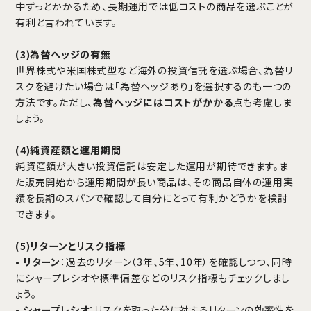
中ずっとかかるため、長期運用では低コストの商品を選ぶことが
有利と言われています。
(3)為替ヘッジの有無
世界株式や米国株式型など海外の投資信託を選ぶ場合、為替リ
スクを避けたい場合は「為替ヘッジあり」を選択するのも一つの
方法です。ただし、
為替ヘッジにはコストがかかる
点も考慮しま
しょう。
(4)純資産額と運用期間
純資産額が大きい投資信託は安定した運用が期待できます。ま
た販売開始から運用期間が長い商品は、その商品自体の運用実
績を長期のスパンで確認して自分にとって有利かどうかを検討
できます。
(5)リターンとリスク指標
•
リターン
：過去のリターン（3年、5年、10年）を確認しつつ、同時
にシャープレシオや標準偏差などのリスク指標もチェックしまし
ょう。
•
シャープレシオ
：リスクを取った分に対するリターンの効率性を