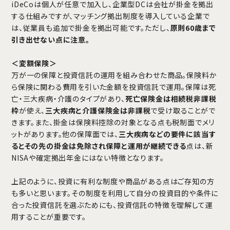
iDeCoは個人が任意で加入し、企業型DCは会社が掛金を拠出
する仕組みですが、マッチング拠出制度を導入している企業で
は、従業員も追加で掛金を拠出可能です。ただし、
原則60歳まで
引き出せない点に注意。
＜変額保険＞
万が一の保障と投資信託の運用を組み合わせた商品。保険料か
ら保険に関わる費用を引いた金額を投資信託で運用。保障は死
亡・三大疾病・介護のタイプがあり、
死亡保険金は相続税非課税
枠
が使え、
三大疾病と介護保険金は非課税
で受け取ることがで
きます。また、掛金は保険料控除の対象となる点も税制面でメリ
ットがあります。他の保障面では、
三大疾病などの要件に該当す
るとその先の掛金は免除され保障と運用が継続できる
点は、新
NISAや確定拠出年金にはない特徴となります。
上記のように、投資に有利な制度や商品がある点はご存知の方
も多いと思います。その制度を利用して自分の投資目的や条件に
合った投資信託を選ぶためにも、投資信託の特徴を理解して運
用することが重要です。