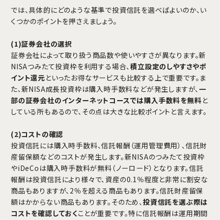
では、具体的にどのような基準で投資信託を選べばよいのか、い
くつかのポイントを押さえましょう。
(1)証券会社の選択
証券会社によって取り扱う商品数や使いやすさが異なります。新
NISAつみたて投資枠を利用する場合、
積立設定のしやすさやポ
イント還元
といったお得なサービスも比較する上で重要です。ま
た、新NISA成長投資枠は購入時手数料などが発生しますが、
一
部の証券会社のインターネットコースでは購入手数料を無料
と
している所もあるので、その点は大きな比較ポイントと言えます。
(2)コストの確認
投資信託には購入時手数料、信託報酬（運用管理費用）、信託財
産留保額などのコストが発生します。新NISAのつみたて投資枠
やiDeCoは購入時手数料が無料（ノーロード）となります。信託
報酬は投資信託により様々で、資産の0.1％程度と非常に割安な
商品もありますが、2％を超える商品もあります。信託財産留保
額はかからない商品もあります。そのため、
投資信託を選ぶ際は
コストを確認しておく
ことが重要です。特に信託報酬は運用期間