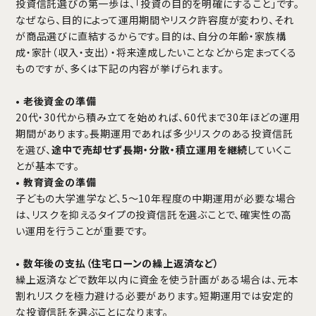
投資信託選びの第一歩は、「投資の目的を明確にすること」です。
なぜなら、目的によって運用期間やリスク許容度が変わり、それ
が商品選びに直結するからです。目的は、自分の年齢・家族構
成・家計（収入・支出）・将来達成したいことなどから定まってくる
ものですが、多くは下記の内容が挙げられます。
•
老後資金の準備
20代・30代から積み立てを始めれば、60代まで30年ほどの運用
期間があります。長期運用であれば多少リスクのある投資信託
を選び、
途中で売却せず長期・分散・積立運用を継続
していくこ
とが基本です。
•
教育資金の準備
子どもの大学進学など、5～10年程度の中期運用が必要な場合
は、リスクを抑えるタイプの投資信託を選ぶことで、確実性の高
い運用を行うことが重要です。
•
数年後の支払（住宅ローンの繰上返済など）
繰上返済などで数年以内に資金を使う計画がある場合は、元本
割れリスクを極力避ける必要があります。短期運用では安定的
な投資信託を選ぶことになります。