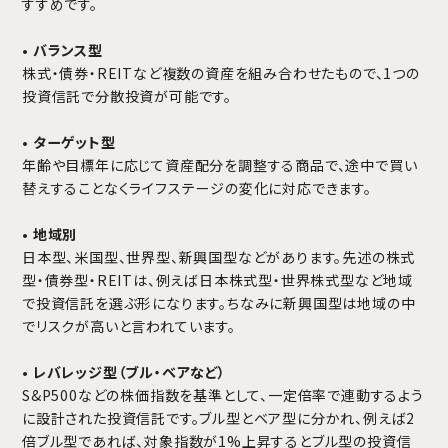
すすめです。
•
バランス型
株式・債券・REITなど複数の資産を組み合わせたもので、1つの
投資信託で分散投資が可能です。
•
ターゲット型
年齢や目標年に応じて資産配分を調整する商品で、途中で買い
替えすることなくライフステージの変化に対応できます。
•
地域別
日本型、米国型、世界型、新興国型などがあります。先述の株式
型・債券型・REITは、例えば日本株式型・世界株式型など地域
で投資信託を選ぶ形になります。ちなみに新興国型は地域の中
でリスクが高いと言われています。
•
レバレッジ型（ブル・ベアなど）
S&P500などの株価指数を基準として、一定倍率で連動するよう
に設計された投資信託です。ブル型とベア型に分かれ、例えば2
倍ブル型であれば、対象指数が1%上昇するとブル型の投資信