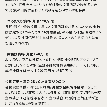
す。また、証券会社によりますが対象の投資信託の数が多いの
で、投資の目的に合わせた商品を選びやすいのも特徴。
・つみたて投資枠（年間120万円）
長期・積立・分散投資に適した投資信託を対象とした枠で、
金融
庁が定める「つみたてNISA対象商品」
のみ購入可能。後述のイン
デックス型投資信託が主な対象で、低コストのため初心者に最
も適した枠です。
・成長投資枠（年間240万円）
より幅広い商品に投資できる枠で、個別株やETF、アクティブ型
投資信託なども対象。
生涯非課税保有限度額1,800万円
の内、
成長投資枠は最大 1,200万円まで利用可能。
＜確定拠出年金（iDeCo・企業型DC）＞
老後資金準備に特化した制度。
掛金が全額所得控除
になるた
め、節税効果が非常に大きい。運用益は非課税で、受取時も一時
金の場合は退職所得控除、年金の場合は公的年金等控除が適
用されるため、税制面で有利。