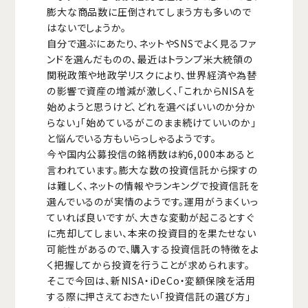
膨大な商品数に圧倒されてしまう方も多いので
はないでしょうか。
自分で選ぶにあたり、ネットやSNSでよく見るファ
ンドを選んだものの、最近はトランプ米大統領の
関税政策や地政学リスクにより、世界経済や為替
の影響で資産の増減が激しく、「これからNISAを
始めようと思うけど、どれを選べばいいのか分か
らない」「始めているがこのまま続けていいのか」
と悩んでいる方もいらっしゃるようです。
今や国内公募投信の銘柄数は約6,000本あると
言われています。膨大な数の投資信託から探すの
は難しく、ネットの情報やランキングで投資信託を
選んでいるのが実情のようです。運用がうまくいっ
ていれば良いですが、大きな変動が起こるとすぐ
に売却してしまい、本来の投資目的を果たせない
可能性があるので、購入する投資信託の特徴をよ
く把握してから投資を行うことが求められます。
そこで今回は、新NISA・iDeCo・変額保険を活用
する際に押さえておきたい「投資信託の選び方」