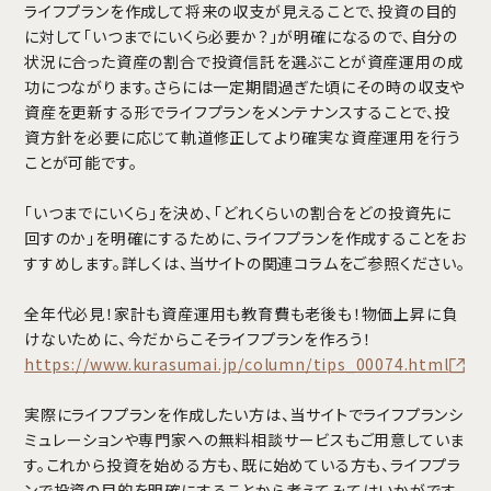
ライフプランを作成して将来の収支が見えることで、投資の目的
に対して「いつまでにいくら必要か？」が明確になるので、自分の
状況に合った資産の割合で投資信託を選ぶことが資産運用の成
功につながります。さらには一定期間過ぎた頃にその時の収支や
資産を更新する形でライフプランをメンテナンスすることで、投
資方針を必要に応じて軌道修正してより確実な資産運用を行う
ことが可能です。
「いつまでにいくら」を決め、「どれくらいの割合をどの投資先に
回すのか」を明確にするために、ライフプランを作成することをお
すすめします。詳しくは、当サイトの関連コラムをご参照ください。
全年代必見！家計も資産運用も教育費も老後も！物価上昇に負
けないために、今だからこそライフプランを作ろう！
https://www.kurasumai.jp/column/tips_00074.html
実際にライフプランを作成したい方は、当サイトでライフプランシ
ミュレーションや専門家への無料相談サービスもご用意していま
す。これから投資を始める方も、既に始めている方も、ライフプラ
ンで投資の目的を明確にすることから考えてみてはいかがです