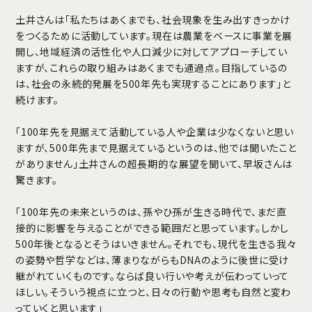
土井さんは「私たちはあくまでも、社会現象を生み出すきっかけ
をつくるために活動しています。現在は農業をベースに事業を展
開し、地域経済の活性化や人口減少に対してアプローチしてい
ますが、これらの取り組みはあくまでも通過点。目指しているの
は、社会の永続的発展を500年先も実現することにあります」と
続けます。
「100年先を見据えて活動している人や企業は少なくないと思い
ますが、500年先まで見据えているというのは、他では聞いたこと
がありません」土井さんの超長期的な展望を聞いて、早坂さんは
驚きます。
「100年先の未来というのは、孫やひ孫が生きる時代で、まだ直
接的に影響を与えることができる範囲だと思っています。しかし
500年後となるとそうはいきません。それでも、現代を生きる我々
の姿勢や哲学などは、薄まりながらもDNAのように後世に受け
継がれていくものです。ならば良い行いや考えが伝わっていって
ほしい。そういう視点に立つと、日々の行動や思考も自然と変わ
っていくと思います」