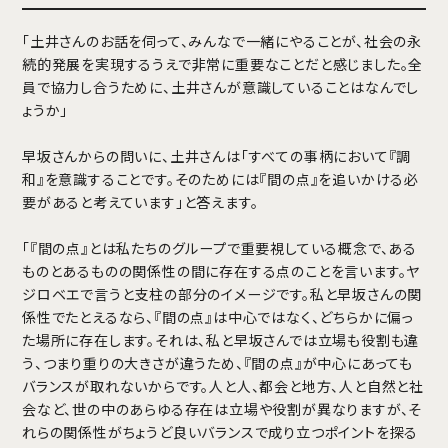
「土井さんのお話を伺って、みんなで一緒にやることが、社会の永
続的発展を実現するうえで非常に重要なことだと感じました。全
員で協力し合うために、土井さんが意識していることはなんでし
ょうか」
早坂さんからの問いに、土井さんは「すべての事柄において『調
和』を意識することです。そのためには『間の点』を追いかける必
要があると考えています」と答えます。
「『間の点』とは私たちのグループで重要視している概念で、ある
ものとあるものの関係性の間に存在する点のことを言います。ヤ
ジロベエで言うと支柱の部分のイメージです。私と早坂さんの関
係性でたとえるなら、『間の点』は中心ではなく、どちらかに偏っ
た場所に存在します。それは、私と早坂さんでは立場も役割も違
う、つまり重りの大きさが違うため、『間の点』が中心にあっても
バランスが取れないからです。人と人、都会と地方、人と自然と社
会など、世の中のあらゆる存在は立場や役割が異なりますが、そ
れらの関係性がちょうど良いバランスで成り立つポイントを探る