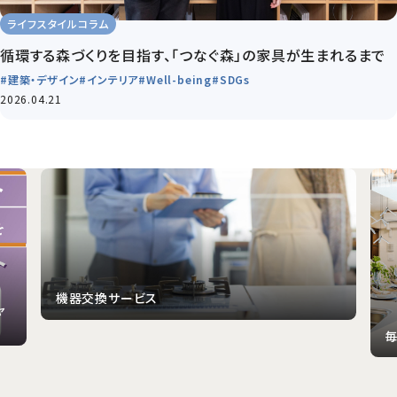
ライフスタイルコラム
循環する森づくりを目指す、「つなぐ森」の家具が生まれるまで
#建築・デザイン
#インテリア
#Well-being
#SDGs
2026.04.21
毎月1日はハウスクリーニングキャンペーン
野